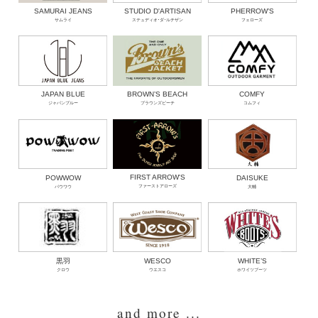
SAMURAI JEANS
STUDIO D'ARTISAN
PHERROW’S
サムライ
ステュディオ･ダ･ルチザン
フェローズ
BROWN’S BEACH
JAPAN BLUE
COMFY
ブラウンズビーチ
ジャパンブルー
コムフィ
FIRST ARROW'S
POWWOW
DAISUKE
ファーストアローズ
パウワウ
大輔
黒羽
WESCO
WHITE’S
クロウ
ウエスコ
ホワイツブーツ
and more ...