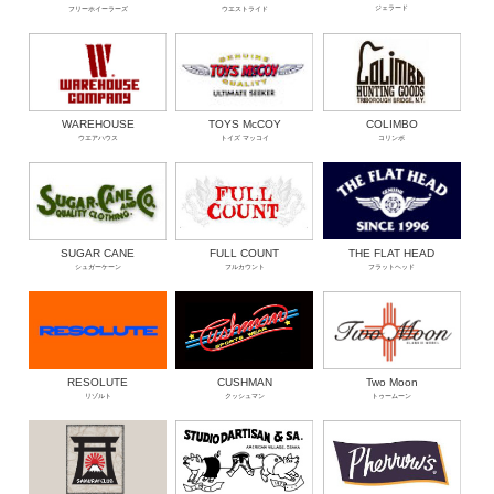
ジェラード
フリーホイーラーズ
ウエストライド
WAREHOUSE
TOYS McCOY
COLIMBO
ウエアハウス
トイズ マッコイ
コリンボ
THE FLAT HEAD
SUGAR CANE
FULL COUNT
フラットヘッド
シュガーケーン
フルカウント
RESOLUTE
CUSHMAN
Two Moon
リゾルト
クッシュマン
トゥームーン