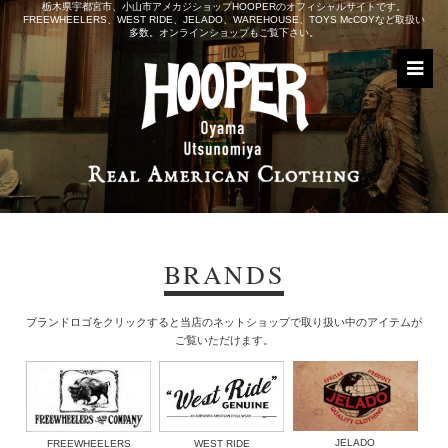
栃木県宇都宮市、小山市アメカジショップHOOPERのオフィシャルサイトです。
FREEWHEELERS、WEST RIDE、JELADO、WAREHOUSE、TOYS McCOYなど取扱い
多数。オンラインショップもご覧下さい。
BRANDS
ブランドロゴをクリックすると当店のネットショップで取り扱い中のアイテムが
ご覧いただけます。
JELADO
FREEWHEELERS
WEST RIDE