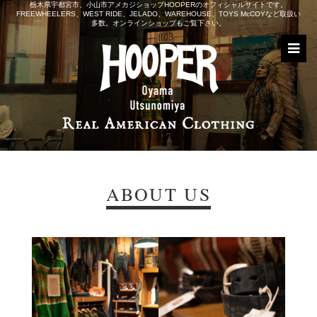
栃木県宇都宮市、小山市アメカジショップHOOPERのオフィシャルサイトです。
FREEWHEELERS、WEST RIDE、JELADO、WAREHOUSE、TOYS McCOYなど取扱い
多数。オンラインショップもご覧下さい。
ABOUT US