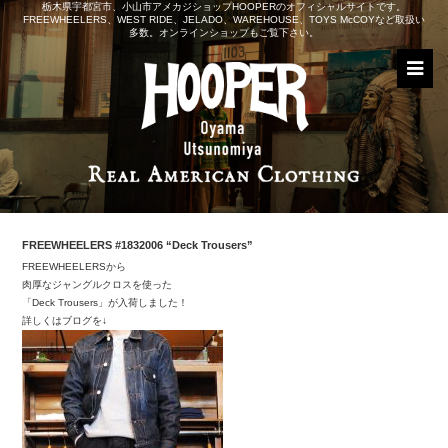
栃木県宇都宮市、小山市アメカジショップHOOPERのオフィシャルサイトです。
FREEWHEELERS、WEST RIDE、JELADO、WAREHOUSE、TOYS McCOYなど取扱い
多数。オンラインショップもご覧下さい。
FREEWHEELERS #1832006 “Deck Trousers”
FREEWHEELERSから
肉厚なジャングルクロスを使った
「Deck Trousers」が入荷しました！
詳しくはブログを↓