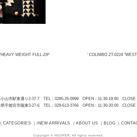
“HEAVY WEIGHT FULL-ZIP
「COLIMBO ZT-0224 ”WES
小山市駅東通り2-37-7
TEL：0285-25-0999 OPEN：11:30-19:00 CL
県宇都宮市陽東3-27-6
TEL：028-613-3766 OPEN：11:30-20:00 CLO
｜
CATEGORIES
｜
INEW ARRIVALS
｜
ABOUT US
｜
BLOG
｜
CONTA
Copyright © HOOPER, All rights reserved.