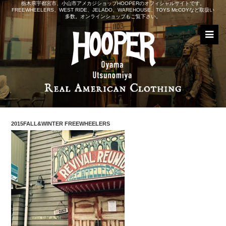
栃木県宇都宮市、小山市アメカジショップHOOPERのオフィシャルサイトです。
FREEWHEELERS、WEST RIDE、JELADO、WAREHOUSE、TOYS McCOYなど取扱い
多数。オンラインショップもご覧下さい。
2015FALL&WINTER FREEWHEELERS